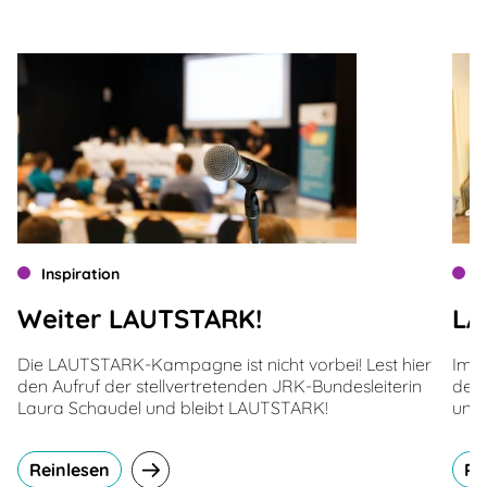
Inspiration
I
Weiter LAUTSTARK!
LA
Die LAUTSTARK-Kampagne ist nicht vorbei! Lest hier
Im D
den Aufruf der stellvertretenden JRK-Bundesleiterin
der 
Laura Schaudel und bleibt LAUTSTARK!
und
Reinlesen
Re